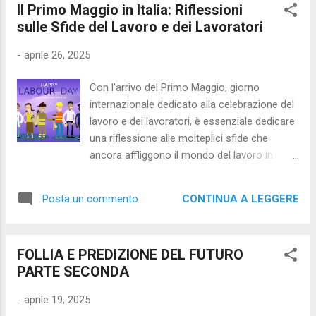
Il Primo Maggio in Italia: Riflessioni
verità. In questo articolo, esploreremo le
sulle Sfide del Lavoro e dei Lavoratori
origini del terrapiattismo, analizzeremo le
argomentazioni dei suoi sostenitori e
-
aprile 26, 2025
affronteremo le evidenze scientifiche che
dimostrano che la Terra è rotonda. Origini del
Con l'arrivo del Primo Maggio, giorno
terrapiattismo: Le radici del terrapiattismo
internazionale dedicato alla celebrazione del
risalgono all'antichità, quando l'umanità non
lavoro e dei lavoratori, è essenziale dedicare
aveva ancora sviluppato strumenti scientifici
una riflessione alle molteplici sfide che
sofisticati per comprendere la forma e la
ancora affliggono il mondo del lavoro in
struttura del pianeta. L'idea di una Terra
Italia. Nonostante i progressi compiuti nel
piatta era comune tra le culture antiche, ma
corso degli anni, esistono ancora numerose
nel corso dei secoli, con l'avanzamento della
CONTINUA A LEGGERE
Posta un commento
problematiche che richiedono attenzione e
scienza e delle osservazioni astronomiche,
azione concreta per garantire una maggiore
questa ...
sicurezza, dignità e parità di diritti per tutti i
FOLLIA E PREDIZIONE DEL FUTURO
lavoratori e le lavoratrici nel nostro Paese.
PARTE SECONDA
Una delle questioni cruciali da affrontare è la
precarietà occupazionale. Troppo spesso, i
-
aprile 19, 2025
lavoratori si trovano impiegati in contratti