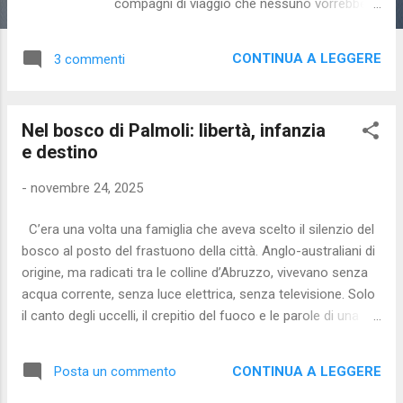
compagni di viaggio che nessuno vorrebbe
incontrare. Non si presenta con rumore, non
bussa alla porta: entra in punta di piedi e,
CONTINUA A LEGGERE
3 commenti
quando te ne accorgi, ha già preso posto
nella tua mente. Molte persone lo descrivono
come una voce insistente, un pensiero che
Nel bosco di Palmoli: libertà, infanzia
non vuole spegnersi, un dubbio che torna
e destino
sempre, anche quando la ragione dice che
non ha senso. Il DOC non è una mania, non è
-
novembre 24, 2025
un vezzo, non è “essere troppo precisi”. È un
disturbo psicologico che può diventare
C’era una volta una famiglia che aveva scelto il silenzio del
molto pesante da gestire, soprattutto
bosco al posto del frastuono della città. Anglo-australiani di
quando non si sa cosa sta succedendo. 🔍
origine, ma radicati tra le colline d’Abruzzo, vivevano senza
Che cos’è il DOC? Una spiegazione semplice
acqua corrente, senza luce elettrica, senza televisione. Solo
e concreta Il DOC si muove su due binari: ✅
il canto degli uccelli, il crepitio del fuoco e le parole di una
Ossessioni Sono pensieri che arrivano
maestra privata che insegnava ai bambini ciò che la scuola
all’improvviso, come lampi in una giornata
non aveva mai potuto offrire. Per anni la loro vita alternativa
serena. Non li scegli, non li vuoi, ma si
CONTINUA A LEGGERE
Posta un commento
è scivolata come un ruscello nascosto, lontano dagli occhi
presentano lo stesso. Esempi realistici: La
del mondo. Finché un giorno, un pasto di funghi raccolti tra