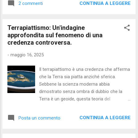
protesta è nata per dare voce ai lavora...
CONTINUA A LEGGERE
2 commenti
simbolo di sicurezza e stabilità. Questa
aspirazione, radicata nella cultura italiana da
decenni, sembra resistere, se non
Terrapiattismo: Un'indagine
rafforzarsi, nel contesto contemporaneo.
approfondita sul fenomeno di una
Sorprendentemente, dopo un periodo di
credenza controversa.
esaltazione delle libere professioni e delle
carriere flessibili, si sta osservando una
-
maggio 16, 2025
sorta di inversione di tendenza, con molti
professionisti che abbandonano la libera
Il terrapiattismo è una credenza che afferma
professione per cercare un impiego stabile.
che la Terra sia piatta anziché sferica.
Ma perché il mito del posto fisso,
Sebbene la scienza moderna abbia
soprattutto quello statale, esercita ancora
dimostrato senza ombra di dubbio che la
un'attrazione così forte? Innanzitutto vi è un
Terra è un geoide, questa teoria del
fattore culturale, con una maggiore
complotto ha guadagnato popolarità negli
propensione alla ricerca del posto fisso nelle
ultimi anni, grazie alla diffusione di
regioni del sud Italia. Persistono però
CONTINUA A LEGGERE
Posta un commento
informazioni su Internet e ai sostenitori che
molteplici altri fattori come, ad ese...
cercano di convincere gli altri che esista una
grande cospirazione per nascondere la