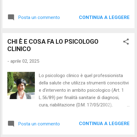
rituali, hanno di fatto (e loro malgrado)
parente, ci ha sempre spinto verso il
precorso i tempi anticipando di anni quello
sospetto, il preferire di non avere a che fare
che ormai per noi tutti è diventata la
CONTINUA A LEGGERE
Posta un commento
con la persona sofferente quasi che si
normalità. Oggi desidero parlare di un altro
trattasse di una malattia contagiosa. In
disturbo della sfera mentale che, sempre a
realtà, questo periodo contrassegnato dal
mio avviso, dimostra come i cosiddetti
CHI È E COSA FA LO PSICOLOGO
terrore nei confronti del virus Covid-19
“pazzi” forse non lo so...
CLINICO
(comunemente detto Coronavirus), sta
facendo cambiare quasi tutte le nostre
-
aprile 02, 2025
abitudini e le basilari norme sociali e, tra le
prime regole adottate, abbiamo il cosiddetto
Lo psicologo clinico è quel professionista
distanziamento sociale (stare ad almeno un
della salute che utilizza strumenti conoscitivi
metro di distanza dalle altre persone) e
e d’intervento in ambito psicologico (Art. 1
lavarsi spessissimo e con la massima
L.56/89) per finalità sanitarie di diagnosi,
attenzione le mani, sia con sapone che con
cura, riabilitazione (D.M. 17/05/2002),
prodotti adeguati con base alcolica (alcuni
prevenzione e sostegno. Cosa fa lo
sottolineano anche l’importanza di farsi più
psicologo clinico ? Interventi di prevenzione
frequentemente la doccia). Soprattutto il rito
CONTINUA A LEGGERE
Posta un commento
(primaria e secondaria) del disagio
del lavaggio delle mani
personale; Interventi di valutazione,