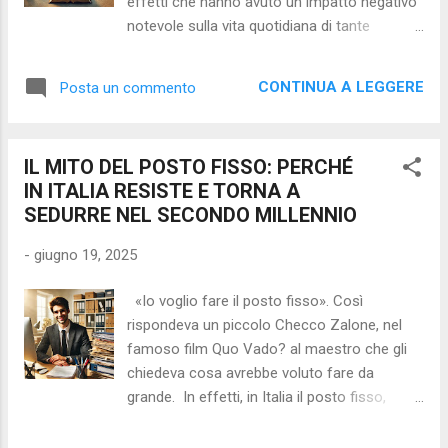
effetti che hanno avuto un impatto negativo
dei voti e ricevetti i complimenti della
notevole sulla vita quotidiana di tante
commissione ministeriale. Però c’è da dire
persone. Quando treni, autobus e
che, al di là dello scrivere, la passione
metropolitane si fermano, milioni di persone,
principale, la vera base, è sempre stata la ...
CONTINUA A LEGGERE
Posta un commento
tra lavoratori, studenti, famiglie e turisti, si
trovano bloccati. È una situazione che crea
un forte disagio e spesso anche un senso di
IL MITO DEL POSTO FISSO: PERCHÉ
abbattimento, soprattutto per chi già
IN ITALIA RESISTE E TORNA A
affronta difficoltà economiche o personali.
SEDURRE NEL SECONDO MILLENNIO
Questa realtà ci porta a riflettere sull’utilizzo
dello sciopero, che è uno strumento
-
giugno 19, 2025
fondamentale per i diritti dei lavoratori,
sancito anche dalla nostra Costituzione. Lo
«Io voglio fare il posto fisso». Così
sciopero ha radici profonde nella storia delle
rispondeva un piccolo Checco Zalone, nel
lotte sindacali e, in passato, ha fatto in
famoso film Quo Vado? al maestro che gli
modo che si raggiungessero conquiste
chiedeva cosa avrebbe voluto fare da
importanti per la dignità del lavoro. Però,
grande. In effetti, in Italia il posto fisso,
come ogni strumento potente, va usato con
soprattutto nel settore pubblico, continua a
attenzione e responsabilità. Questa forma di
essere considerato una meta ambita,