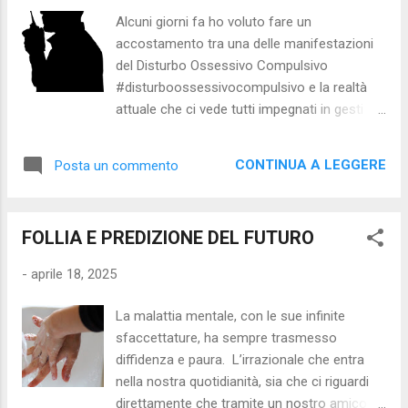
precari e instabili, privi di adeguati livelli di
Alcuni giorni fa ho voluto fare un
protezione sociale e di garanzie
accostamento tra una delle manifestazioni
occupazionali. Questa situazione non solo
del Disturbo Ossessivo Compulsivo
mette a rischio il benessere e la sicurezza
#disturboossessivocompulsivo e la realtà
economica delle persone coinvolte, ma mina
attuale che ci vede tutti impegnati in gesti
anche la coesione sociale e l'equità nel
che prima facevamo in modo alquanto
mercato del lavoro. È necessario adottare
superficiale. Mi riferisco al lavaggio
politiche volte a promuovere forme di
CONTINUA A LEGGERE
Posta un commento
frequente e fatto con la massima
occupazione più stabili e sicure, che...
attenzione, sia con sapone che con prodotti
adeguati con base alcolica, delle mani
FOLLIA E PREDIZIONE DEL FUTURO
#lavaggioritualedellemani Una misura
importante che, unita al distanziamento
-
aprile 18, 2025
sociale e all’utilizzo delle mascherine,
potrebbe essere di ausilio nell’evitare il
La malattia mentale, con le sue infinite
propagarsi del contagio da Covid-19. Il
sfaccettature, ha sempre trasmesso
senso del mio Post era semplicemente
diffidenza e paura. L’irrazionale che entra
quello di riflettere sul fatto che, persone
nella nostra quotidianità, sia che ci riguardi
affette dalla coazione di lavaggi frequenti e
direttamente che tramite un nostro amico o