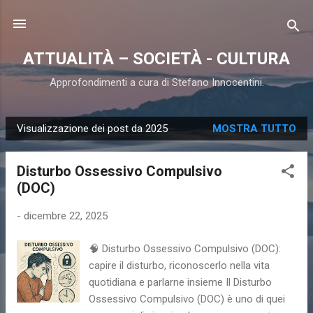
Passa ai contenuti principali
ATTUALITÀ – SOCIETÀ - CULTURA
Approfondimenti a cura di Stefano Innocentini.
Visualizzazione dei post da 2025
MOSTRA TUTTO
P
o
Disturbo Ossessivo Compulsivo
s
(DOC)
t
-
dicembre 22, 2025
🧠 Disturbo Ossessivo Compulsivo (DOC):
capire il disturbo, riconoscerlo nella vita
quotidiana e parlarne insieme Il Disturbo
Ossessivo Compulsivo (DOC) è uno di quei