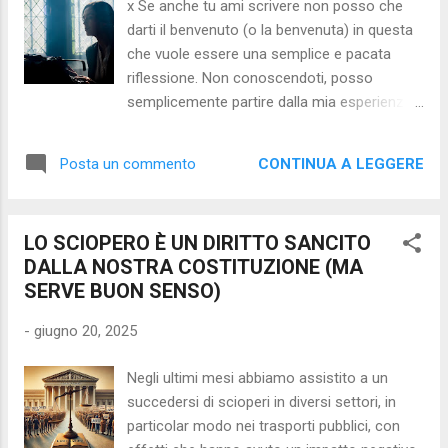
x Se anche tu ami scrivere non posso che
continuità. Come placare allora questo
darti il benvenuto (o la benvenuta) in questa
andare e venire continuo dei pensieri? Come
che vuole essere una semplice e pacata
sedare, almeno per pochi minuti, questa
riflessione. Non conoscendoti, posso
scimmia dispettosa e vivace che abbiamo
semplicemente partire dalla mia esperienza
dentro la nostra testa? Esistono in realtà
di scrittura e dalle profonde motivazioni che
molteplici metodi per riuscire in questa
mi spingono a scrivere praticamente da
impresa. Uno dei tanti viene insegnato nelle
CONTINUA A LEGGERE
Posta un commento
sempre. Sin da piccolino, alle scuole
scuole del Buddhismo Zen dove, tra le varie
elementari, eccellevo nei temi nei quali mi
attività proposte, c’è la med...
sbizzarrivo a scrivere storie, spesso anche
LO SCIOPERO È UN DIRITTO SANCITO
divertenti, al punto che, alla terza elementare
DALLA NOSTRA COSTITUZIONE (MA
(stiamo parlando degli anni ’60), il Maestro
SERVE BUON SENSO)
(che se non ricordo male si chiamava Dante)
parlò molto bene di me al Preside e, dopo
-
giugno 20, 2025
l’aver scritto un tema lungo e divertente,
volle che lo leggessi a tutta la classe.
Negli ultimi mesi abbiamo assistito a un
Qualcosa di analogo capitò all’esame di
succedersi di scioperi in diversi settori, in
maturità dove, in una delle prove scritte (un
particolar modo nei trasporti pubblici, con
tema di cultura generale), presi il massimo