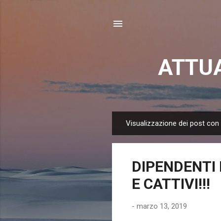
ATTUA
Visualizzazione dei post con 
P
o
s
DIPENDENTI 
t
E CATTIVI!!!
-
marzo 13, 2019