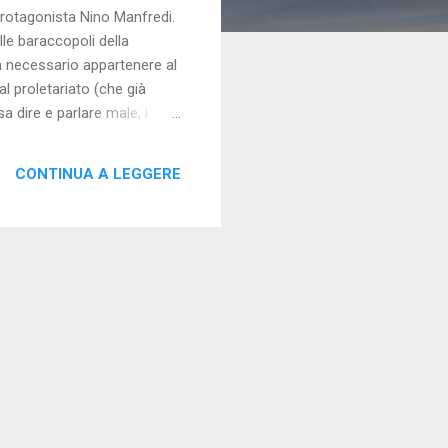
e protagonista Nino Manfredi.
elle baraccopoli della
ia necessario appartenere al
l proletariato (che già
 dire e parlare male, i
ad esempio le baby pensioni)
oro dei dipendenti pubblici
CONTINUA A LEGGERE
vantaggiati r...