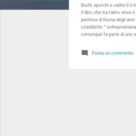
Brutti, sporchi e cattivi è i
Il film, che tra l’altro vins
periferia di Roma degli anni
cosiddetto “ sottoproletari
comunque fa parte di uno st
dipendenti pubblici (ovvero 
che li hanno visti protagoni
Posta un commento
è stato ormai privatizzato gi