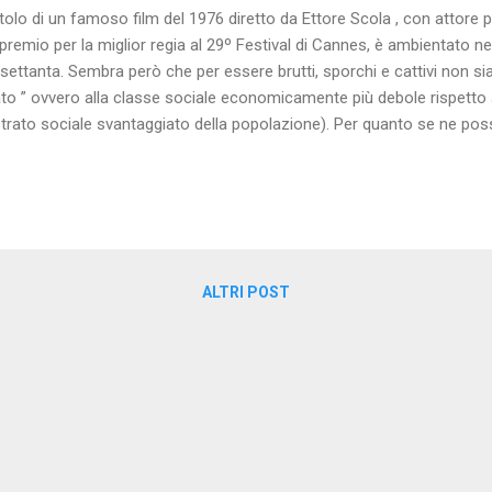
l titolo di un famoso film del 1976 diretto da Ettore Scola , con attor
e il premio per la miglior regia al 29º Festival di Cannes, è ambientato n
 settanta. Sembra però che per essere brutti, sporchi e cattivi non s
ato ” ovvero alla classe sociale economicamente più debole rispetto a
rato sociale svantaggiato della popolazione). Per quanto se ne possa
i servitori dello Stato) lungi dall’avere ancora alcuni privilegi (come 
sti fino a numerosi anni fa (non dimentichiamoci che il rapporto di lav
à da moltissimo tempo), si trovano per ironia della sorte addirittura s
ALTRI POST