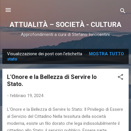
Passa ai contenuti principali
ATTUALITÀ – SOCIETÀ - CULTURA
Approfondimenti a cura di Stefano Innocentini.
Visualizzazione dei post con l'etichetta
MOSTRA TUTTO
P
stato
o
s
L'Onore e la Bellezza di Servire lo
t
Stato.
-
febbraio 19, 2024
L'Onore e la Bellezza di Servire lo Stato: Il Privilegio di Essere
al Servizio del Cittadino Nella tessitura della società
moderna, esiste un filo dorato che lega indissolubilmente il
cittadino allo Stato: il servizio pubblico. Essere parte