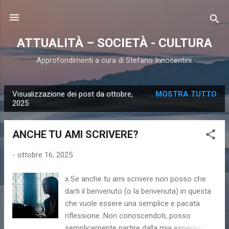
Passa ai contenuti principali
ATTUALITÀ – SOCIETÀ - CULTURA
Approfondimenti a cura di Stefano Innocentini.
Visualizzazione dei post da ottobre,
MOSTRA TUTTO
P
2025
o
s
ANCHE TU AMI SCRIVERE?
t
-
ottobre 16, 2025
x Se anche tu ami scrivere non posso che
darti il benvenuto (o la benvenuta) in questa
che vuole essere una semplice e pacata
riflessione. Non conoscendoti, posso
semplicemente partire dalla mia esperienza