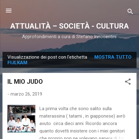
Passa ai contenuti principali
ATTUALITÀ – SOCIETÀ - CULTURA
Approfondimenti a cura di Stefano Innocentini.
Visualizzazione dei post con l'etichetta
MOSTRA TUTTO
P
FIJLKAM
o
s
IL MIO JUDO
t
-
marzo 26, 2019
La prima volta che sono salito sulla
materassina ( tatami , in giapponese) avrò
avuto circa dieci anni. Ricordo ancora
quanto dovetti insistere con i miei genitori
che proprio non ne volevano sapere di farmi