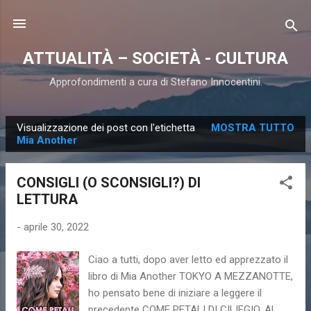
Passa ai contenuti principali
ATTUALITÀ – SOCIETÀ - CULTURA
Approfondimenti a cura di Stefano Innocentini.
Visualizzazione dei post con l'etichetta
MOSTRA TUTTO
P
Mia Another
o
s
CONSIGLI (O SCONSIGLI?) DI
t
LETTURA
-
aprile 30, 2022
Ciao a tutti, dopo aver letto ed apprezzato il
libro di Mia Another TOKYO A MEZZANOTTE,
ho pensato bene di iniziare a leggere il
precedente COME PETALI DI CILIEGIO. Al