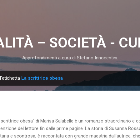
Passa ai contenuti principali
LITÀ – SOCIETÀ - C
Approfondimenti a cura di Stefano Innocentini.
l'etichetta
La scrittrice obesa
 scrittrice obesa" di Marisa Salabelle è un romanzo straordinario e c
ttenzione del lettore fin dalle prime pagine. La storia di Susanna Ross
itaria e scontrosa, è raccontata con grande maestria dall'autrice, ch