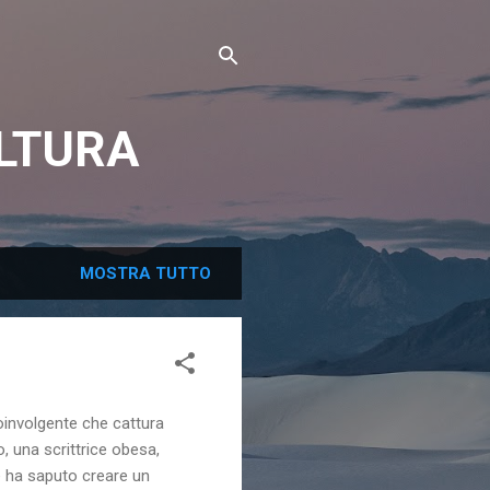
ULTURA
MOSTRA TUTTO
oinvolgente che cattura
o, una scrittrice obesa,
e ha saputo creare un