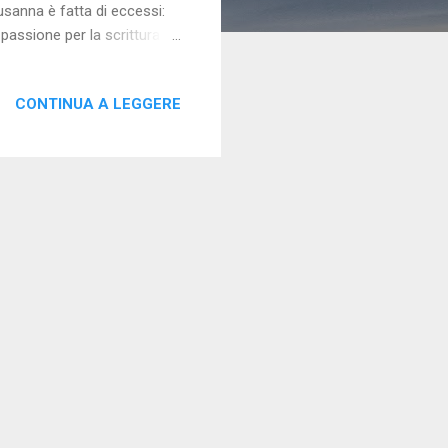
usanna è fatta di eccessi:
passione per la scrittura.
robabili e trascurando la
tti, Susanna riesce a
CONTINUA A LEGGERE
rmista. Il romanzo è scritto
i che rendono la storia
ono narrate con grande