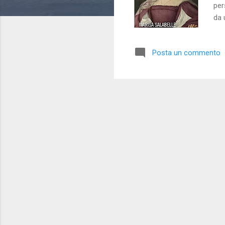
per
da 
La 
pro
Posta un commento
con
in 
anc
mae