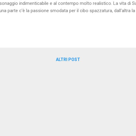
sonaggio indimenticabile e al contempo molto realistico. La vita di S
una parte c'è la passione smodata per il cibo spazzatura, dall'altra la 
protagonista conduce un'esistenza sedentaria, scrivendo romanzi imp
pria salute e il proprio benessere. Eppure, nonostante tutti i suoi dife
quistare il cuore del lettore con la sua personalità unica e anticonfo
modo coinvolgente e divertente, ma non mancano momenti drammatic
ora più appassionante. Le vicende grottesche che si susseguono s
s...
ALTRI POST