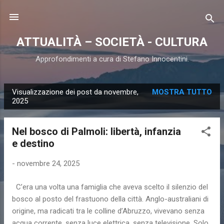
Passa ai contenuti principali
ATTUALITÀ – SOCIETÀ - CULTURA
Approfondimenti a cura di Stefano Innocentini.
Visualizzazione dei post da novembre,
MOSTRA TUTTO
P
2025
o
s
Nel bosco di Palmoli: libertà, infanzia
t
e destino
-
novembre 24, 2025
C’era una volta una famiglia che aveva scelto il silenzio del
bosco al posto del frastuono della città. Anglo-australiani di
origine, ma radicati tra le colline d’Abruzzo, vivevano senza
acqua corrente, senza luce elettrica, senza televisione. Solo