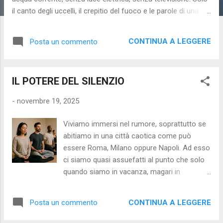
il canto degli uccelli, il crepitio del fuoco e le parole di una
maestra privata che insegnava ai bambini ciò che la scuola
non aveva mai potuto offrire. Per anni la loro vita alternativa
CONTINUA A LEGGERE
Posta un commento
è scivolata come un ruscello nascosto, lontano dagli occhi
del mondo. Finché un giorno, un pasto di funghi raccolti tra
le foglie ha portato i piccoli in ospedale. Lì, la fragile armonia
IL POTERE DEL SILENZIO
si è incrinata: i medici hanno scoperto la scelta radicale dei
genitori, e il tribunale ha aperto le porte della legge. Il
-
novembre 19, 2025
Tribunale per i minorenni dell’Aquila ha visto in quella libertà
un pericolo: l’assenza di confronto con altri bambini, la
Viviamo immersi nel rumore, soprattutto se
mancanza di sicurezza della dimora, il rifiuto dei controlli
abitiamo in una città caotica come può
sanitari. ...
essere Roma, Milano oppure Napoli. Ad esso
ci siamo quasi assuefatti al punto che solo
quando siamo in vacanza, magari in
montagna, ci rendiamo conto di quanto
prezioso sia il silenzio e quanto ne avremmo
CONTINUA A LEGGERE
Posta un commento
bisogno per vivere meglio, a misura d’uomo.
Esiste però un altro tipo di rumore al quale