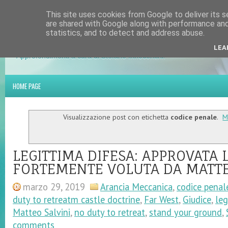
This site uses cookies from Google to deliver its s
HOME PAGE
PRESENTAZIONE
PERCHÉ QUESTO BLOG
LIBRI
VIDE
are shared with Google along with performance and 
statistics, and to detect and address abuse.
ATTUALITÀ – SOCIETÀ - CULTUR
LEA
Approfondimenti a cura di Stefano Innocentini.
HOME PAGE
Visualizzazione post con etichetta
codice penale
.
M
LEGITTIMA DIFESA: APPROVATA 
FORTEMENTE VOLUTA DA MATTE
marzo 29, 2019
Arancia Meccanica
,
codice penal
duty to retreatm castle doctrine
,
Far West
,
Giudice
,
leg
Matteo Salvini
,
no duty to retreat
,
stand your ground
,
comments